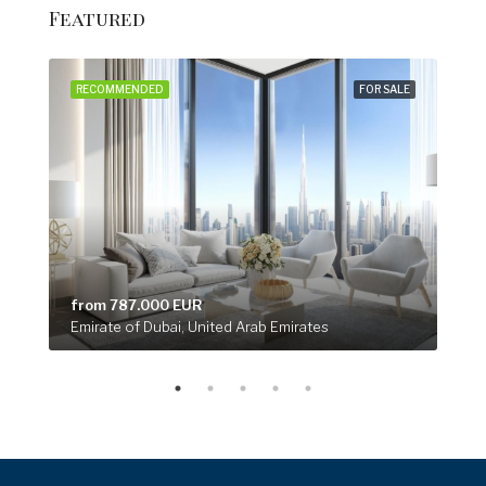
Featured
SALE
RECOMMENDED
FOR SALE
RE
from 787.000 EUR
fro
Emirate of Dubai, United Arab Emirates
Emi