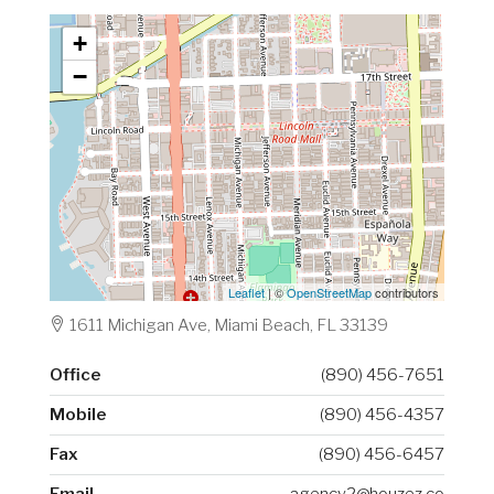
+
−
Leaflet
| ©
OpenStreetMap
contributors
1611 Michigan Ave, Miami Beach, FL 33139
Office
(890) 456-7651
Mobile
(890) 456-4357
Fax
(890) 456-6457