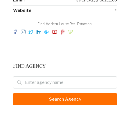
Email
agency2@houzez.co
Website
#
Find Modern House Real Estate on:
Find Agency
Search Agency